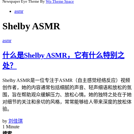
Newspaper Eye Theme By
Wp Theme Space
asmr
Shelby ASMR
asmr
什么是Shelby ASMR，它有什么特别之
处？
Shelby ASMR是一位专注于ASMR（自主感觉经络反应）视频
创作者，她的内容通常包括细腻的声音、轻声细语和放松的氛
围，旨在帮助观众缓解压力、放松心情。她的独特之处在于她
对细节的关注和亲切的风格，常常能够给人带来深度的放松体
验。
by
刘佳琪
1 Minute
搜索