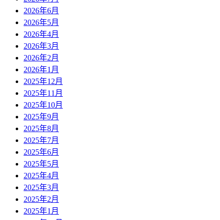
2026年6月
2026年5月
2026年4月
2026年3月
2026年2月
2026年1月
2025年12月
2025年11月
2025年10月
2025年9月
2025年8月
2025年7月
2025年6月
2025年5月
2025年4月
2025年3月
2025年2月
2025年1月