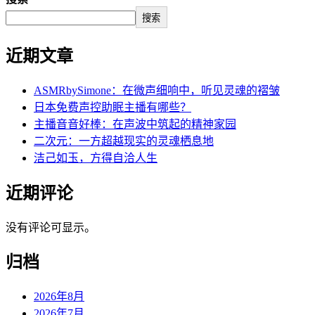
搜索
近期文章
ASMRbySimone：在微声细响中，听见灵魂的褶皱
日本免费声控助眠主播有哪些？
主播音音好棒：在声波中筑起的精神家园
二次元：一方超越现实的灵魂栖息地
洁己如玉，方得自洽人生
近期评论
没有评论可显示。
归档
2026年8月
2026年7月