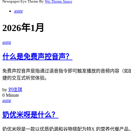
Newspaper Eye Theme By
Wp Theme Space
asmr
2026年1月
asmr
什么是免费声控音声？
免费声控音声是指通过语音指令即可触发播放的音频内容（如
捷的交互式听觉体验。
by
刘佳琪
0 Minute
asmr
奶优米呀是什么？
奶优米呀是一款以优质奶源和谷物搭配为特X 的营养代餐产品