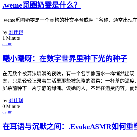
.weme觅圈奶雯是什么？
.weme觅圈奶雯是一个虚构的社交平台或圈子名称，通常出
by
刘佳琪
1 Minute
asmr
曦小曦呀：在数字世界里种下光的种子
在无数个被算法填满的夜晚，有一个名字像露水一样悄然出现
虑，只是轻轻记录着生活里那些被忽略的温柔：一杯茶的温度
屏幕前种下一片宁静的绿洲。读她的人，不是在消费内容，而
by
刘佳琪
0 Minute
asmr
在耳语与沉默之间：.EvokeASMR如何