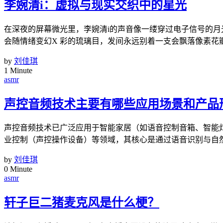
李婉清i：虚拟与现实交织中的星光
在深夜的屏幕微光里，李婉清i的声音像一缕穿过电子信号的
会随情绪变幻X 彩的琉璃目，发间永远别着一支会飘落像素花
by
刘佳琪
1 Minute
asmr
声控音频技术主要有哪些应用场景和产品
声控音频技术已广泛应用于智能家居（如语音控制音箱、智能
业控制（声控操作设备）等领域，其核心是通过语音识别与自
by
刘佳琪
0 Minute
asmr
轩子巨二猪麦克风是什么梗？