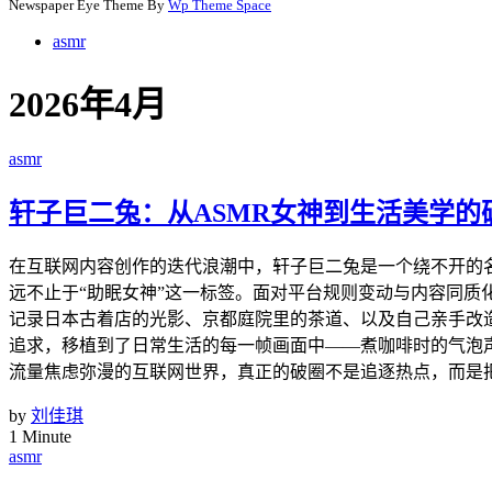
Newspaper Eye Theme By
Wp Theme Space
asmr
2026年4月
asmr
轩子巨二兔：从ASMR女神到生活美学的
在互联网内容创作的迭代浪潮中，轩子巨二兔是一个绕不开的
远不止于“助眠女神”这一标签。面对平台规则变动与内容同质
记录日本古着店的光影、京都庭院里的茶道、以及自己亲手改造
追求，移植到了日常生活的每一帧画面中——煮咖啡时的气泡
流量焦虑弥漫的互联网世界，真正的破圈不是追逐热点，而是
by
刘佳琪
1 Minute
asmr