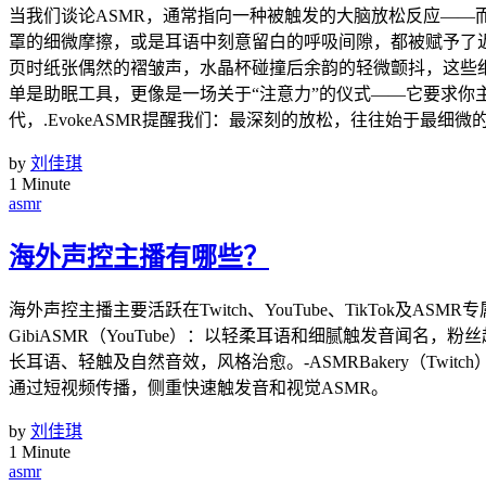
当我们谈论ASMR，通常指向一种被触发的大脑放松反应——而
罩的细微摩擦，或是耳语中刻意留白的呼吸间隙，都被赋予了近乎
页时纸张偶然的褶皱声，水晶杯碰撞后余韵的轻微颤抖，这些细
单是助眠工具，更像是一场关于“注意力”的仪式——它要求
代，.EvokeASMR提醒我们：最深刻的放松，往往始于最细微
by
刘佳琪
1 Minute
asmr
海外声控主播有哪些？
海外声控主播主要活跃在Twitch、YouTube、TikTok及ASMR
GibiASMR（YouTube）：以轻柔耳语和细腻触发音闻名，粉丝超400万
长耳语、轻触及自然音效，风格治愈。-ASMRBakery（Twitch）
通过短视频传播，侧重快速触发音和视觉ASMR。
by
刘佳琪
1 Minute
asmr