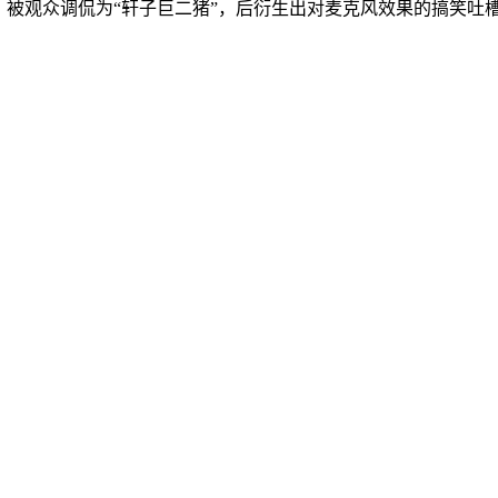
，被观众调侃为“轩子巨二猪”，后衍生出对麦克风效果的搞笑吐