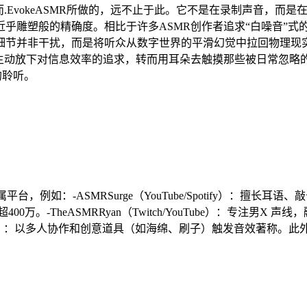
.EvokeASMR所做的，远不止于此。它不是在录制声音，而
雕塑般的精确度。相比于许多ASMR创作者追求“白噪音”式的均
节并非干扰，而是将听众从数字世界的平滑幻觉中拉回物理现实的锚
你主动放下对信息效率的追求，转而用耳朵去触摸那些被日常忽略
的聆听。
专属平台，例如：-ASMRSurge（YouTube/Spotify）：擅长耳
。-TheASMRRyan（Twitch/YouTube）：专注男X 声线，融合R
：以多人协作和创意道具（如海绵、刷子）触发音效著称。此外，TikTok上