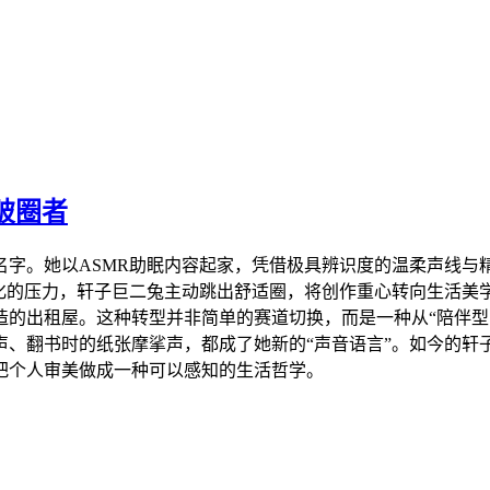
破圈者
名字。她以ASMR助眠内容起家，凭借极具辨识度的温柔声线与
化的压力，轩子巨二兔主动跳出舒适圈，将创作重心转向生活美学
的出租屋。这种转型并非简单的赛道切换，而是一种从“陪伴型内
声、翻书时的纸张摩挲声，都成了她新的“声音语言”。如今的轩
把个人审美做成一种可以感知的生活哲学。