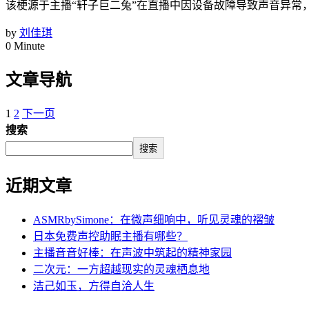
该梗源于主播“轩子巨二兔”在直播中因设备故障导致声音异常
by
刘佳琪
0 Minute
文章导航
1
2
下一页
搜索
搜索
近期文章
ASMRbySimone：在微声细响中，听见灵魂的褶皱
日本免费声控助眠主播有哪些？
主播音音好棒：在声波中筑起的精神家园
二次元：一方超越现实的灵魂栖息地
洁己如玉，方得自洽人生