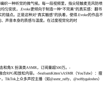
是在编织一种听觉的微气候。每一段视频里，指尖轻触麦克风防喷
匀安抚，.Evoke更倾向于制造一种“不完美”的真实感：翻书
点。正是这种对“真实触感”的执着，使得.Evoke的作品不
的、声音本身的质感与温度。在过度视觉化的时
语、敲击和角X 扮演类ASMR，订阅量超500万。-
PG和放松内容。-SeafoamKitten’sASMR（YouTube）：擅
众多声控主播（如@asmr_raffy、@softlygaloshes）