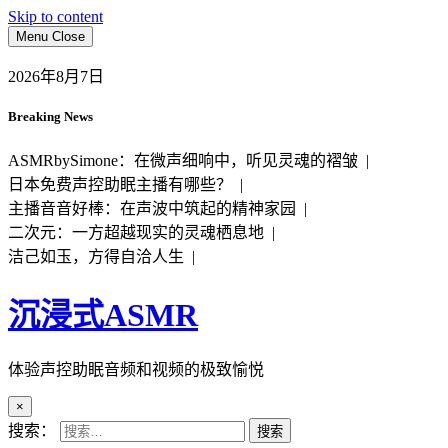
Skip to content
Menu
Close
2026年8月7日
Breaking News
ASMRbySimone：在微声细响中，听见灵魂的褶皱 |
日本免费声控助眠主播有哪些？ |
主播音音好棒：在声波中筑起的精神家园 |
二次元：一方超越现实的灵魂栖息地 |
洁己如玉，方得自洽人生 |
沉浸式ASMR
体验声控助眠音频和视频的极致愉悦
×
搜索：