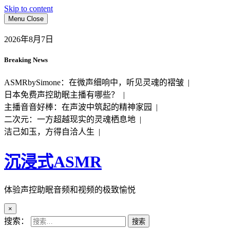
Skip to content
Menu
Close
2026年8月7日
Breaking News
ASMRbySimone：在微声细响中，听见灵魂的褶皱 |
日本免费声控助眠主播有哪些？ |
主播音音好棒：在声波中筑起的精神家园 |
二次元：一方超越现实的灵魂栖息地 |
洁己如玉，方得自洽人生 |
沉浸式ASMR
体验声控助眠音频和视频的极致愉悦
×
搜索：