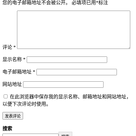
您的电子邮箱地址不会被公开。
必填项已用
*
标注
评论
*
显示名称
*
电子邮箱地址
*
网站地址
在此浏览器中保存我的显示名称、邮箱地址和网站地址，
以便下次评论时使用。
搜索