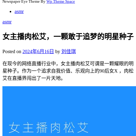
Newspaper Eye Theme By
Wp Theme Space
asmr
asmr
女主播肉松艾，一颗敢于追梦的明星种子
Posted on
2024年6月16日
by
刘佳琪
在现今的网络直播行业中，女主播肉松艾可谓是一颗耀眼的明
星种子。作为一个追求自我价值、乐观向上的90后女X ，肉松
艾在直播界闯出了一片天地。