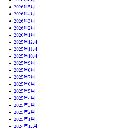
2026年5月
2026年4月
2026年3月
2026年2月
2026年1月
2025年12月
2025年11月
2025年10月
2025年9月
2025年8月
2025年7月
2025年6月
2025年5月
2025年4月
2025年3月
2025年2月
2025年1月
2024年12月