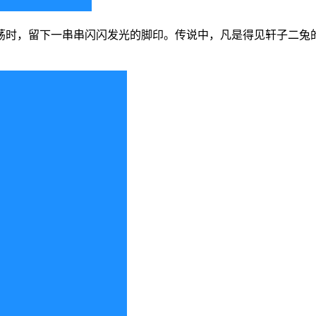
荡时，留下一串串闪闪发光的脚印。传说中，凡是得见轩子二兔