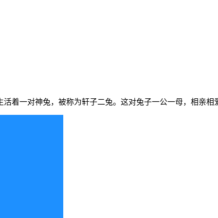
生活着一对神兔，被称为轩子二兔。这对兔子一公一母，相亲相