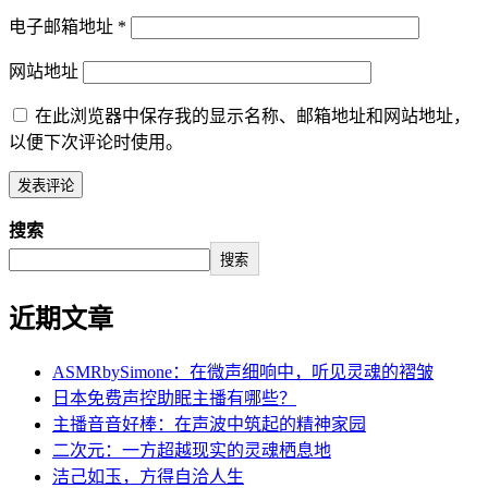
电子邮箱地址
*
网站地址
在此浏览器中保存我的显示名称、邮箱地址和网站地址，
以便下次评论时使用。
搜索
搜索
近期文章
ASMRbySimone：在微声细响中，听见灵魂的褶皱
日本免费声控助眠主播有哪些？
主播音音好棒：在声波中筑起的精神家园
二次元：一方超越现实的灵魂栖息地
洁己如玉，方得自洽人生