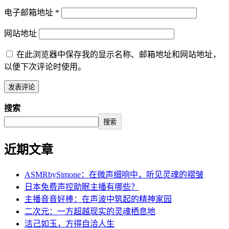
电子邮箱地址
*
网站地址
在此浏览器中保存我的显示名称、邮箱地址和网站地址，
以便下次评论时使用。
搜索
搜索
近期文章
ASMRbySimone：在微声细响中，听见灵魂的褶皱
日本免费声控助眠主播有哪些？
主播音音好棒：在声波中筑起的精神家园
二次元：一方超越现实的灵魂栖息地
洁己如玉，方得自洽人生