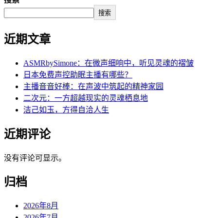
搜索
近期文章
ASMRbySimone：在微声细响中，听见灵魂的褶皱
日本免费声控助眠主播有哪些？
主播音音好棒：在声波中筑起的精神家园
二次元：一方超越现实的灵魂栖息地
洁己如玉，方得自洽人生
近期评论
没有评论可显示。
归档
2026年8月
2026年7月