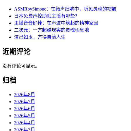
ASMRbySimone：在微声细响中，听见灵魂的褶皱
日本免费声控助眠主播有哪些？
主播音音好棒：在声波中筑起的精神家园
二次元：一方超越现实的灵魂栖息地
洁己如玉，方得自洽人生
近期评论
没有评论可显示。
归档
2026年8月
2026年7月
2026年6月
2026年5月
2026年4月
2026年3月