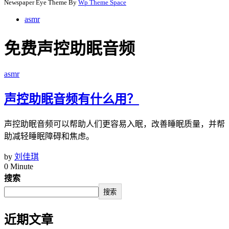
Newspaper Eye Theme By
Wp Theme Space
asmr
免费声控助眠音频
asmr
声控助眠音频有什么用？
声控助眠音频可以帮助人们更容易入眠，改善睡眠质量，并帮
助减轻睡眠障碍和焦虑。
by
刘佳琪
0 Minute
搜索
搜索
近期文章