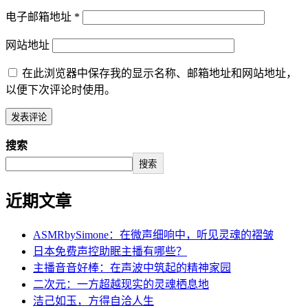
电子邮箱地址
*
网站地址
在此浏览器中保存我的显示名称、邮箱地址和网站地址，
以便下次评论时使用。
搜索
搜索
近期文章
ASMRbySimone：在微声细响中，听见灵魂的褶皱
日本免费声控助眠主播有哪些？
主播音音好棒：在声波中筑起的精神家园
二次元：一方超越现实的灵魂栖息地
洁己如玉，方得自洽人生