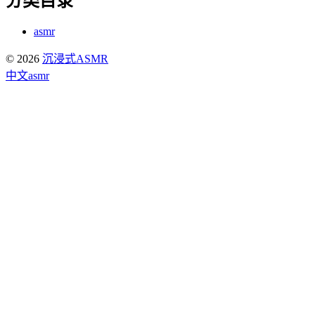
分类目录
asmr
© 2026
沉浸式ASMR
中文asmr