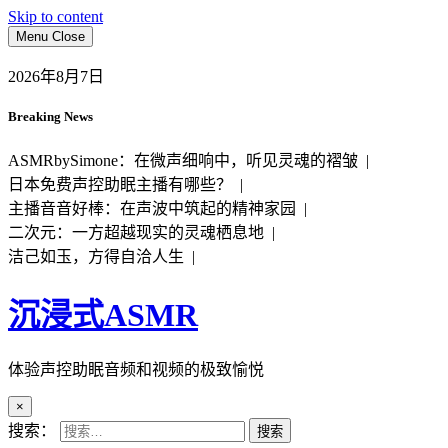
Skip to content
Menu
Close
2026年8月7日
Breaking News
ASMRbySimone：在微声细响中，听见灵魂的褶皱 |
日本免费声控助眠主播有哪些？ |
主播音音好棒：在声波中筑起的精神家园 |
二次元：一方超越现实的灵魂栖息地 |
洁己如玉，方得自洽人生 |
沉浸式ASMR
体验声控助眠音频和视频的极致愉悦
×
搜索：