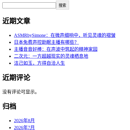
搜索
近期文章
ASMRbySimone：在微声细响中，听见灵魂的褶皱
日本免费声控助眠主播有哪些？
主播音音好棒：在声波中筑起的精神家园
二次元：一方超越现实的灵魂栖息地
洁己如玉，方得自洽人生
近期评论
没有评论可显示。
归档
2026年8月
2026年7月