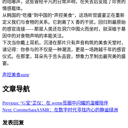
的咕嘟声，这些曾经平凡的日常声响，在失去后变成了珍贵的
情感载体。
从韩国的“吃播”到中国的“声控美食”，这场听觉盛宴正在重新
定义我们与食物的关系。它剥离了X 香的干扰，回归到最原始
的感官连接——那是人类还在洞穴中围火而坐时，就深植于基
因中的对食物声响的本能关注。
下次当你戴上耳机，沉浸在那片只有声音构筑的美食天堂时，
请记得：你参与的不仅是一种潮流，更是一场跨越千年的感官
仪式。在那里，耳朵先于舌头品尝，想象力烹制出最完美的盛
宴。
声控美食asmr
文章导航
Previous:
“G宝”芷仪：在.weme觅圈中闪耀的温暖陪伴
Next:
CoromoSaraASMR：在数字时代寻找内心的静谧绿洲
发表回复