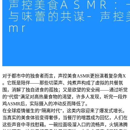
对于都市中的独食者而言，声控美食ASMR更扮演着复杂角X
。它既是陪伴——那些切菜声、炖煮声构成了虚拟的共餐氛
围，消解了独自进食的孤独；又是欲望的安全阀——通过听觉
的“代偿”满足对高热量食物的渴望，许多人发现，听完一段炸
鸡ASMR后，实际摄入的冲动反而降低了。
在全球疫情催生的“隔离时代”，这类内容迎来了爆发式增长。
当真实的美食体验变得奢侈，当餐厅的喧嚣成为回忆，人们在
这些声音中寻找慰藉。一碗拉面吸溜入口的流畅声，火锅沸腾