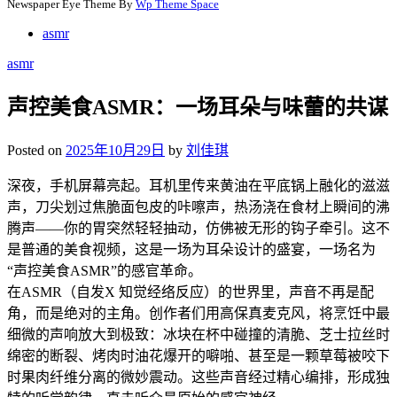
Newspaper Eye Theme By
Wp Theme Space
asmr
asmr
声控美食ASMR：一场耳朵与味蕾的共谋
Posted on
2025年10月29日
by
刘佳琪
深夜，手机屏幕亮起。耳机里传来黄油在平底锅上融化的滋滋
声，刀尖划过焦脆面包皮的咔嚓声，热汤浇在食材上瞬间的沸
腾声——你的胃突然轻轻抽动，仿佛被无形的钩子牵引。这不
是普通的美食视频，这是一场为耳朵设计的盛宴，一场名为
“声控美食ASMR”的感官革命。
在ASMR（自发X 知觉经络反应）的世界里，声音不再是配
角，而是绝对的主角。创作者们用高保真麦克风，将烹饪中最
细微的声响放大到极致：冰块在杯中碰撞的清脆、芝士拉丝时
绵密的断裂、烤肉时油花爆开的噼啪、甚至是一颗草莓被咬下
时果肉纤维分离的微妙震动。这些声音经过精心编排，形成独