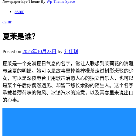
Newspaper Eye Theme By
Wp Theme Space
asmr
asmr
夏茉是谁？
Posted on
2025年10月23日
by
刘佳琪
夏茉是一个充满夏日气息的名字，常让人联想到茉莉花的清雅
与盛夏的明媚。她可以是故事里捧着柠檬茶走过树影斑驳的少
女，可以是深夜电台里用歌声治愈人心的独立音乐人，也可以
是某个午后你偶然遇见、却留下悠长余韵的陌生人。这个名字
承载着薄荷味的微风、冰镇汽水的凉意，以及青春里未说出口
的心事。