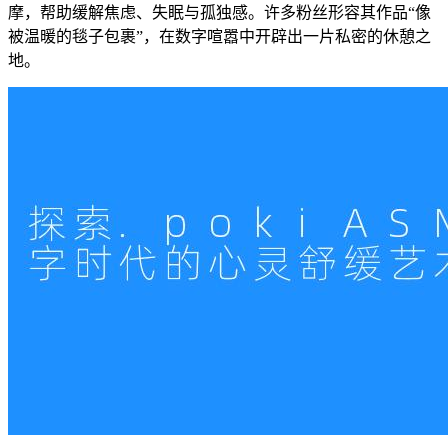
摩，帮助缓解焦虑、失眠与孤独感。许多粉丝形容其作品“像
被温暖的毯子包裹”，在数字喧嚣中开辟出一片私密的休憩之
地。