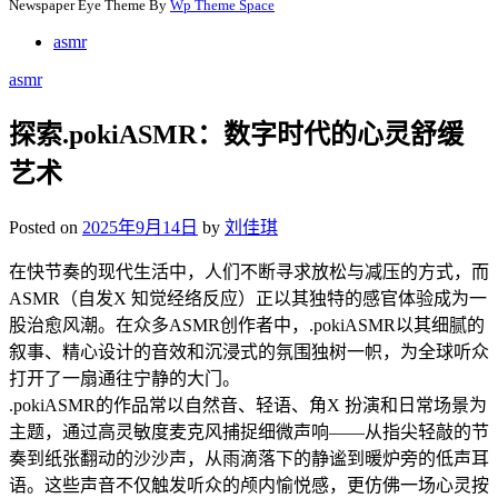
Newspaper Eye Theme By
Wp Theme Space
asmr
asmr
探索.pokiASMR：数字时代的心灵舒缓
艺术
Posted on
2025年9月14日
by
刘佳琪
在快节奏的现代生活中，人们不断寻求放松与减压的方式，而
ASMR（自发X 知觉经络反应）正以其独特的感官体验成为一
股治愈风潮。在众多ASMR创作者中，.pokiASMR以其细腻的
叙事、精心设计的音效和沉浸式的氛围独树一帜，为全球听众
打开了一扇通往宁静的大门。
.pokiASMR的作品常以自然音、轻语、角X 扮演和日常场景为
主题，通过高灵敏度麦克风捕捉细微声响——从指尖轻敲的节
奏到纸张翻动的沙沙声，从雨滴落下的静谧到暖炉旁的低声耳
语。这些声音不仅触发听众的颅内愉悦感，更仿佛一场心灵按