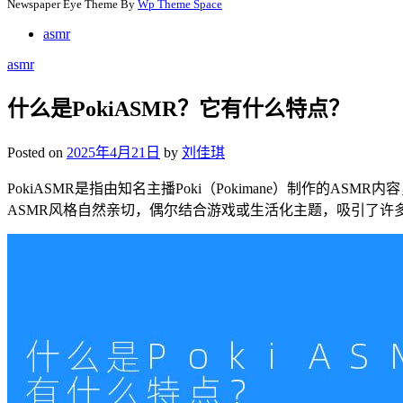
Newspaper Eye Theme By
Wp Theme Space
asmr
asmr
什么是PokiASMR？它有什么特点？
Posted on
2025年4月21日
by
刘佳琪
PokiASMR是指由知名主播Poki（Pokimane）制作的
ASMR风格自然亲切，偶尔结合游戏或生活化主题，吸引了许多