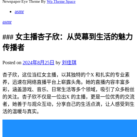
Newspaper Eye Theme By
Wp Theme Space
asmr
asmr
### 女主播杏子欣：从荧幕到生活的魅力
传播者
Posted on
2024年8月25日
by
刘佳琪
杏子欣，这位当红女主播，以其独特的个X 和扎实的专业素
养，迅速在网络直播平台上崭露头角。她的直播内容丰富多
彩，涵盖游戏、音乐、日常生活等多个领域，吸引了众多粉丝
的关注。杏子欣不仅是一位出X 的主播，更是一位优秀的交流
者，她善于与观众互动，分享自己的生活点滴，让人感受到生
活的温暖与真实。