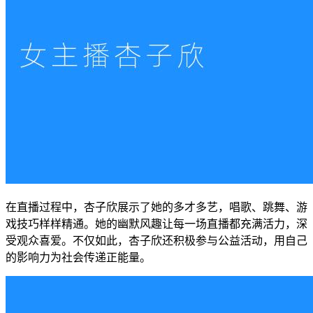
在直播过程中，杏子欣展示了她的多才多艺，唱歌、跳舞、游
戏技巧样样精通。她的幽默风趣让每一场直播都充满活力，深
受观众喜爱。不仅如此，杏子欣还积极参与公益活动，用自己
的影响力为社会传递正能量。