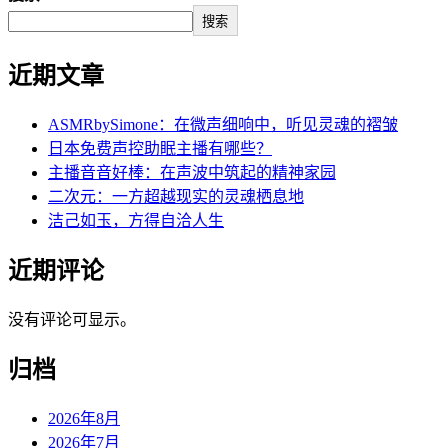
搜索
近期文章
ASMRbySimone：在微声细响中，听见灵魂的褶皱
日本免费声控助眠主播有哪些？
主播音音好棒：在声波中筑起的精神家园
二次元：一方超越现实的灵魂栖息地
洁己如玉，方得自洽人生
近期评论
没有评论可显示。
归档
2026年8月
2026年7月