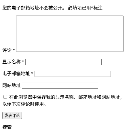
您的电子邮箱地址不会被公开。
必填项已用
*
标注
评论
*
显示名称
*
电子邮箱地址
*
网站地址
在此浏览器中保存我的显示名称、邮箱地址和网站地址，
以便下次评论时使用。
搜索