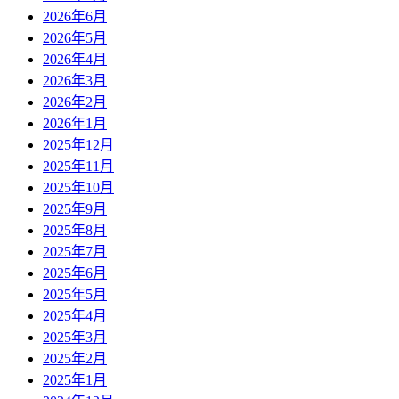
2026年6月
2026年5月
2026年4月
2026年3月
2026年2月
2026年1月
2025年12月
2025年11月
2025年10月
2025年9月
2025年8月
2025年7月
2025年6月
2025年5月
2025年4月
2025年3月
2025年2月
2025年1月