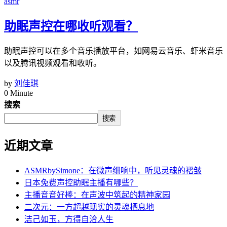
asmr
助眠声控在哪收听观看？
助眠声控可以在多个音乐播放平台，如网易云音乐、虾米音乐
以及腾讯视频观看和收听。
by
刘佳琪
0 Minute
搜索
搜索
近期文章
ASMRbySimone：在微声细响中，听见灵魂的褶皱
日本免费声控助眠主播有哪些？
主播音音好棒：在声波中筑起的精神家园
二次元：一方超越现实的灵魂栖息地
洁己如玉，方得自洽人生