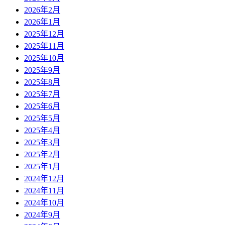
2026年2月
2026年1月
2025年12月
2025年11月
2025年10月
2025年9月
2025年8月
2025年7月
2025年6月
2025年5月
2025年4月
2025年3月
2025年2月
2025年1月
2024年12月
2024年11月
2024年10月
2024年9月