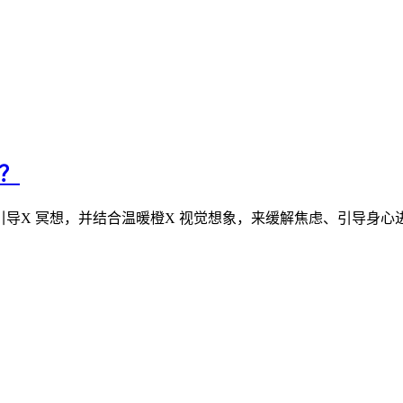
眠？
或引导X 冥想，并结合温暖橙X 视觉想象，来缓解焦虑、引导