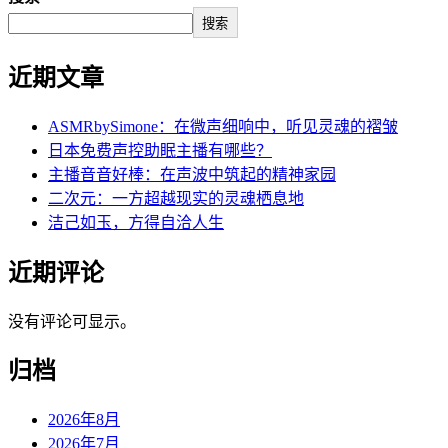
搜索
近期文章
ASMRbySimone：在微声细响中，听见灵魂的褶皱
日本免费声控助眠主播有哪些？
主播音音好棒：在声波中筑起的精神家园
二次元：一方超越现实的灵魂栖息地
洁己如玉，方得自洽人生
近期评论
没有评论可显示。
归档
2026年8月
2026年7月