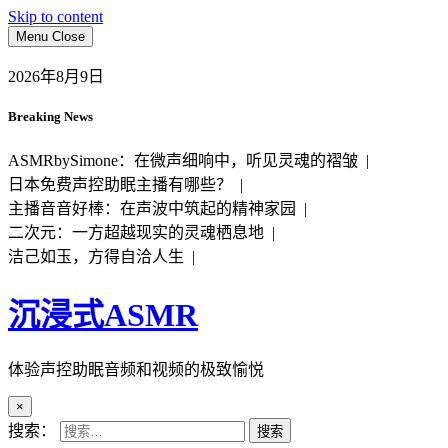
Skip to content
Menu
Close
2026年8月9日
Breaking News
ASMRbySimone：在微声细响中，听见灵魂的褶皱 |
日本免费声控助眠主播有哪些？ |
主播音音好棒：在声波中筑起的精神家园 |
二次元：一方超越现实的灵魂栖息地 |
洁己如玉，方得自洽人生 |
沉浸式ASMR
体验声控助眠音频和视频的极致愉悦
×
搜索：