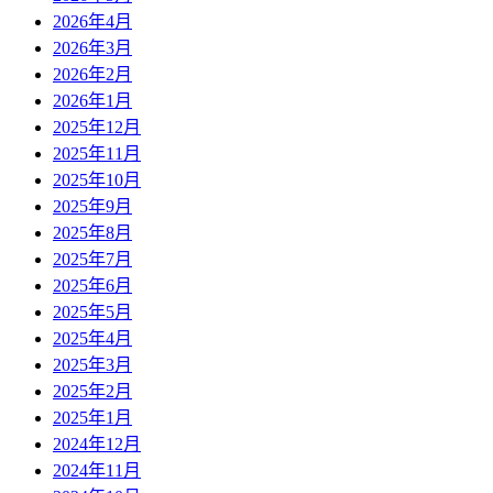
2026年4月
2026年3月
2026年2月
2026年1月
2025年12月
2025年11月
2025年10月
2025年9月
2025年8月
2025年7月
2025年6月
2025年5月
2025年4月
2025年3月
2025年2月
2025年1月
2024年12月
2024年11月