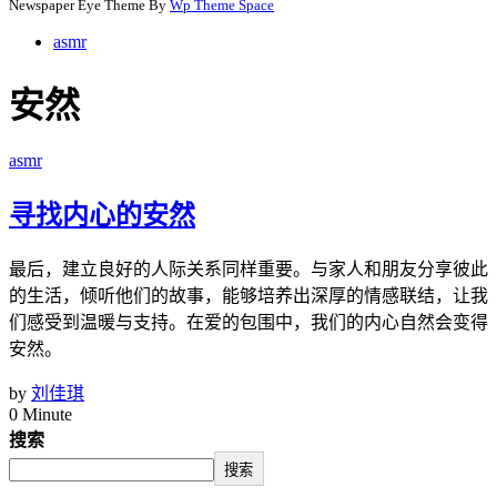
Newspaper Eye Theme By
Wp Theme Space
asmr
安然
asmr
寻找内心的安然
最后，建立良好的人际关系同样重要。与家人和朋友分享彼此
的生活，倾听他们的故事，能够培养出深厚的情感联结，让我
们感受到温暖与支持。在爱的包围中，我们的内心自然会变得
安然。
by
刘佳琪
0 Minute
搜索
搜索